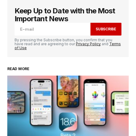
Keep Up to Date with the Most
Votre adresse e-mail ne sera pas publiée.
Les
champs obligatoires sont indiqués avec
*
Important News
SUBSCRIBE
Comment
*
By pressing the Subscribe button, you confirm that you
have read and are agreeing to our
Privacy Policy
and
Terms
of Use
READ MORE
Your Name
*
Your E-mail
*
Enregistrer mon nom, mon e-mail et mon
site dans le navigateur pour mon prochain
commentaire.
SUBMIT COMMENT