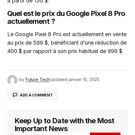
à partir de 130 $.
Quel est le prix du Google Pixel 8 Pro
actuellement ?
Le Google Pixel 8 Pro est actuellement en vente
au prix de 599 $, bénéficiant d’une réduction de
400 $ par rapport à son prix habituel de 999 $.
by
Future Tech
Updated
janvier 10, 2025
ADD A COMMENT
Keep Up to Date with the Most
Votre adresse e-mail ne sera pas publiée.
Les
champs obligatoires sont indiqués avec
*
Important News