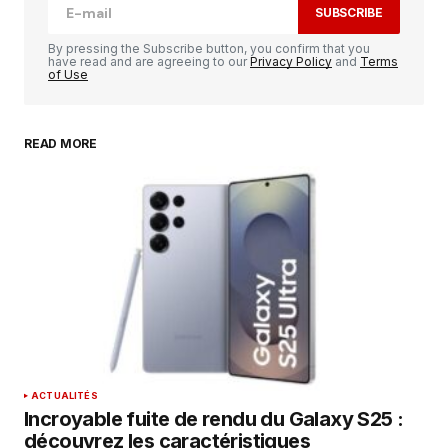
SUBSCRIBE
Comment
*
By pressing the Subscribe button, you confirm that you
have read and are agreeing to our
Privacy Policy
and
Terms
of Use
READ MORE
Your Name
*
Your E-mail
*
Enregistrer mon nom, mon e-mail et mon
site dans le navigateur pour mon prochain
commentaire.
SUBMIT COMMENT
ACTUALITÉS
Incroyable fuite de rendu du Galaxy S25 :
découvrez les caractéristiques