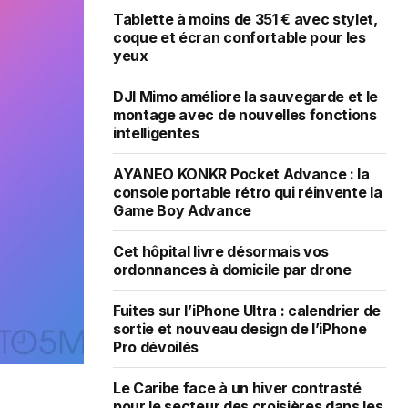
Tablette à moins de 351 € avec stylet,
coque et écran confortable pour les
yeux
DJI Mimo améliore la sauvegarde et le
montage avec de nouvelles fonctions
intelligentes
AYANEO KONKR Pocket Advance : la
console portable rétro qui réinvente la
Game Boy Advance
Cet hôpital livre désormais vos
ordonnances à domicile par drone
Fuites sur l’iPhone Ultra : calendrier de
sortie et nouveau design de l’iPhone
Pro dévoilés
Le Caribe face à un hiver contrasté
pour le secteur des croisières dans les