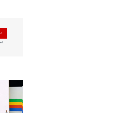
BE
ad