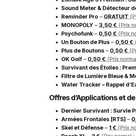
Sound Meter & Détecteur de
Reminder Pro
–
GRATUIT
(Pr
MONOPOLY
–
3,50 €
(Prix n
Psychofunk
–
0,50 €
(Prix n
Un Bouton de Plus
–
0,50 €
(
Plus de Boutons
–
0,50 €
(Pr
OK Golf
–
0,50 €
(Prix normal
Survivant des Étoiles : Pre
Filtre de Lumière Bleue & M
Water Tracker – Rappel d’E
Offres d’Applications et d
Dernier Survivant : Survie P
Armées Frontales [RTS]
–
0
Skel et Défense
–
1 €
(Prix n