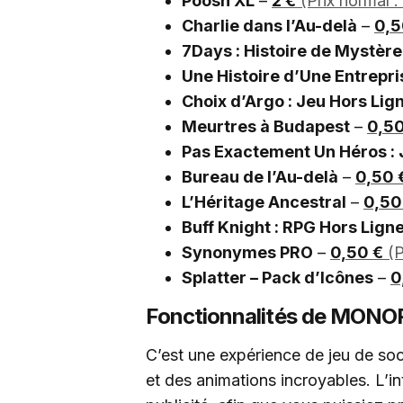
Poosh XL
–
2 €
(Prix normal :
Charlie dans l’Au-delà
–
0,5
7Days : Histoire de Mystère
Une Histoire d’Une Entrepri
Choix d’Argo : Jeu Hors Lig
Meurtres à Budapest
–
0,50
Pas Exactement Un Héros : 
Bureau de l’Au-delà
–
0,50 
L’Héritage Ancestral
–
0,50
Buff Knight : RPG Hors Ligne
Synonymes PRO
–
0,50 €
(P
Splatter – Pack d’Icônes
–
0
Fonctionnalités de MONO
C’est une expérience de jeu de so
et des animations incroyables. L’in