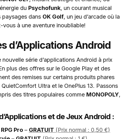
l’énergie du
Psychofunk
, un courant musical
es paysages dans
OK Golf
, un jeu d’arcade où la
z-vous à une aventure inoubliable!
es d’Applications Android
ouvelle série d’applications Android à prix
En plus des offres sur le Google Play et des
ement des remises sur certains produits phares
 QuietComfort Ultra et le OnePlus 13. Passons
mpris des titres populaires comme
MONOPOLY
,
d’Applications et de Jeux Android :
s RPG Pro
–
GRATUIT
(Prix normal : 0,50 €)
rvie
–
GRATUIT
(Prix normal : 1 €)