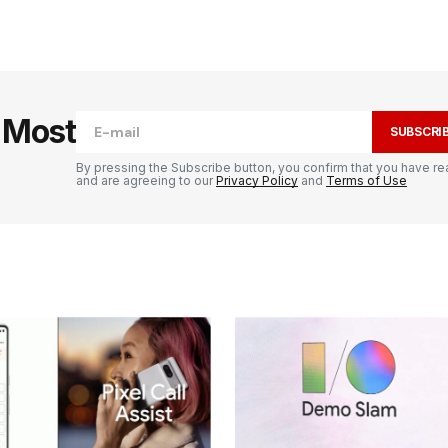
publiée.
Les champs obligatoires sont
e Most
SUBSCRI
By pressing the Subscribe button, you confirm that you have re
and are agreeing to our
Privacy Policy
and
Terms of Use
Your E-mail
*
il et
ur