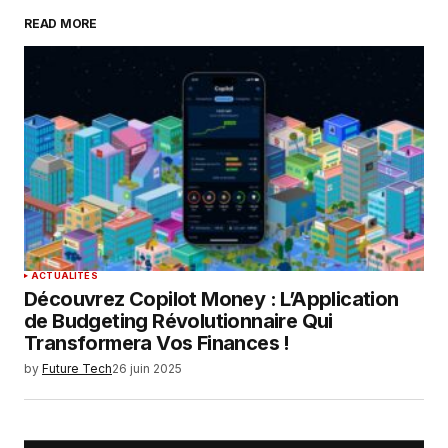
READ MORE
Your Name
*
Your E-mail
*
Enregistrer mon nom, mon e-mail et mon
site dans le navigateur pour mon prochain
commentaire.
SUBMIT COMMENT
ACTUALITÉS
Découvrez Copilot Money : L’Application
de Budgeting Révolutionnaire Qui
Transformera Vos Finances !
by
Future Tech
26 juin 2025