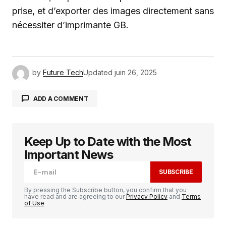
prise, et d’exporter des images directement sans
nécessiter d’imprimante GB.
by
Future Tech
Updated
juin 26, 2025
ADD A COMMENT
Keep Up to Date with the Most
Votre adresse e-mail ne sera pas publiée.
Les
champs obligatoires sont indiqués avec
*
Important News
SUBSCRIBE
Comment
*
By pressing the Subscribe button, you confirm that you
have read and are agreeing to our
Privacy Policy
and
Terms
of Use