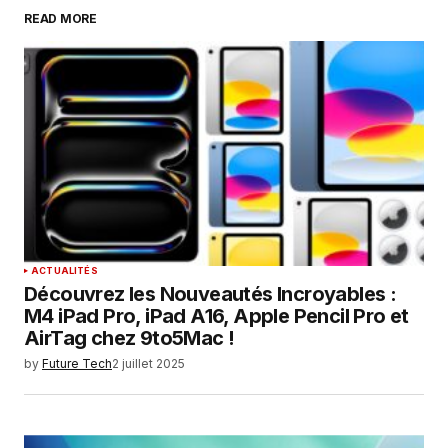
READ MORE
Your Name
*
Your E-mail
*
Enregistrer mon nom, mon e-mail et mon
site dans le navigateur pour mon prochain
commentaire.
SUBMIT COMMENT
ACTUALITÉS
Découvrez les Nouveautés Incroyables :
M4 iPad Pro, iPad A16, Apple Pencil Pro et
AirTag chez 9to5Mac !
by
Future Tech
2 juillet 2025