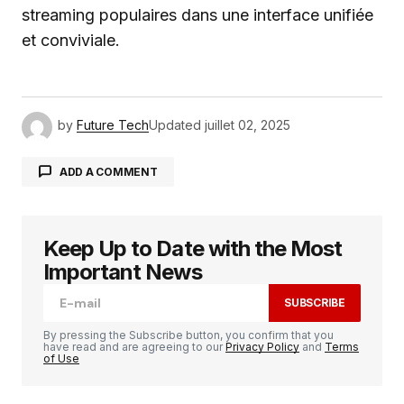
streaming populaires dans une interface unifiée
et conviviale.
by
Future Tech
Updated
juillet 02, 2025
ADD A COMMENT
Keep Up to Date with the Most
Votre adresse e-mail ne sera pas publiée.
Les
champs obligatoires sont indiqués avec
*
Important News
SUBSCRIBE
Comment
*
By pressing the Subscribe button, you confirm that you
have read and are agreeing to our
Privacy Policy
and
Terms
of Use