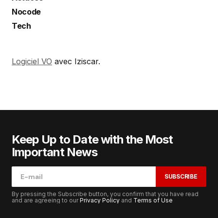
Nocode
Tech
Logiciel VO
avec Iziscar.
Keep Up to Date with the Most
Important News
SUBSCRIBE
By pressing the Subscribe button, you confirm that you have read
and are agreeing to our
Privacy Policy
and
Terms of Use