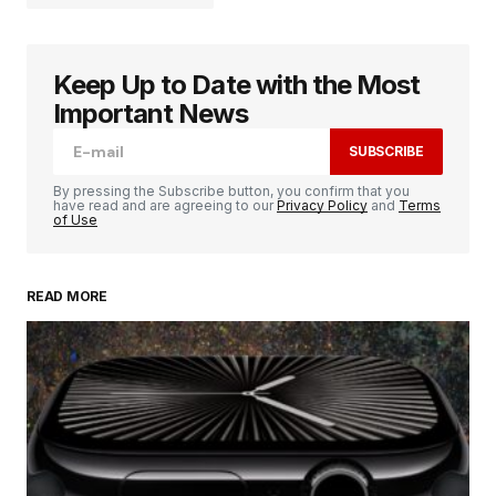
Keep Up to Date with the Most
Votre adresse e-mail ne sera pas publiée.
Les
champs obligatoires sont indiqués avec
*
Important News
SUBSCRIBE
Comment
*
By pressing the Subscribe button, you confirm that you
have read and are agreeing to our
Privacy Policy
and
Terms
of Use
READ MORE
Your Name
*
Your E-mail
*
Enregistrer mon nom, mon e-mail et mon
site dans le navigateur pour mon prochain
commentaire.