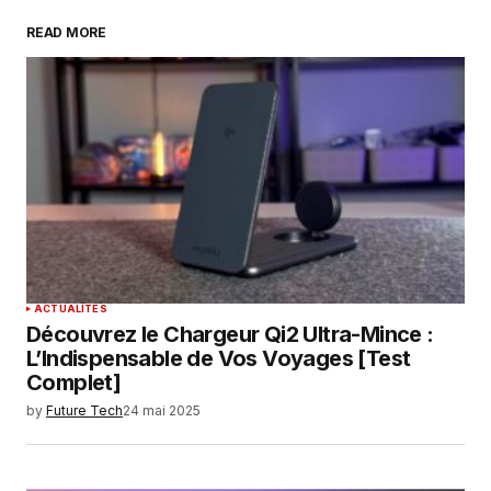
READ MORE
Your Name
*
Your E-mail
*
Enregistrer mon nom, mon e-mail et mon
site dans le navigateur pour mon prochain
commentaire.
SUBMIT COMMENT
ACTUALITÉS
Découvrez le Chargeur Qi2 Ultra-Mince :
L’Indispensable de Vos Voyages [Test
Complet]
by
Future Tech
24 mai 2025