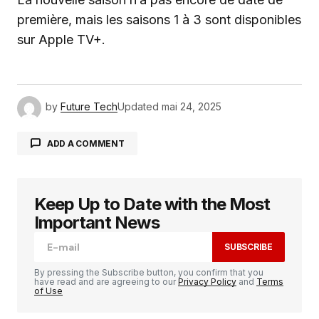
première, mais les saisons 1 à 3 sont disponibles
sur Apple TV+.
by
Future Tech
Updated
mai 24, 2025
ADD A COMMENT
Keep Up to Date with the Most
Votre adresse e-mail ne sera pas publiée.
Les
champs obligatoires sont indiqués avec
*
Important News
SUBSCRIBE
Comment
*
By pressing the Subscribe button, you confirm that you
have read and are agreeing to our
Privacy Policy
and
Terms
of Use