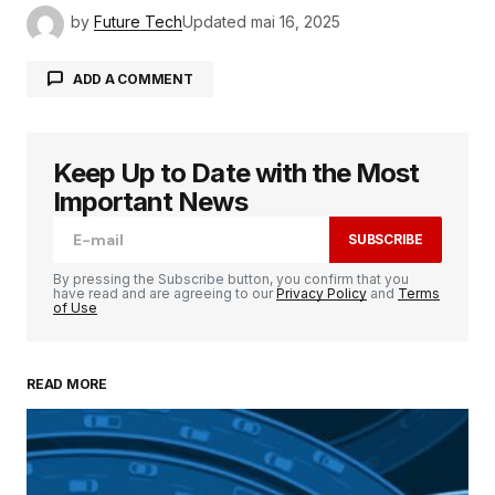
by
Future Tech
Updated
mai 16, 2025
ADD A COMMENT
Keep Up to Date with the Most
Votre adresse e-mail ne sera pas publiée.
Les
champs obligatoires sont indiqués avec
*
Important News
SUBSCRIBE
Comment
*
By pressing the Subscribe button, you confirm that you
have read and are agreeing to our
Privacy Policy
and
Terms
of Use
READ MORE
Your Name
*
Your E-mail
*