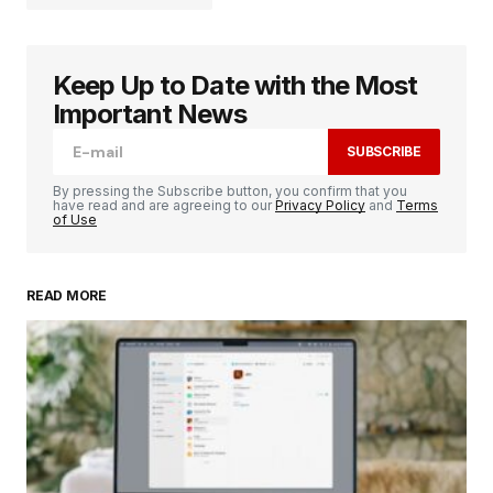
Keep Up to Date with the Most
Votre adresse e-mail ne sera pas publiée.
Les
champs obligatoires sont indiqués avec
*
Important News
SUBSCRIBE
Comment
*
By pressing the Subscribe button, you confirm that you
have read and are agreeing to our
Privacy Policy
and
Terms
of Use
READ MORE
Your Name
*
Your E-mail
*
Enregistrer mon nom, mon e-mail et mon
site dans le navigateur pour mon prochain
commentaire.