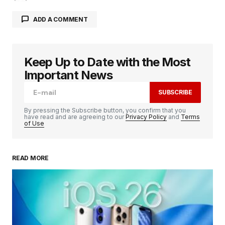
ADD A COMMENT
Keep Up to Date with the Most
Votre adresse e-mail ne sera pas publiée.
Les
champs obligatoires sont indiqués avec
*
Important News
SUBSCRIBE
Comment
*
By pressing the Subscribe button, you confirm that you
have read and are agreeing to our
Privacy Policy
and
Terms
of Use
READ MORE
Your Name
*
Your E-mail
*
Enregistrer mon nom, mon e-mail et mon