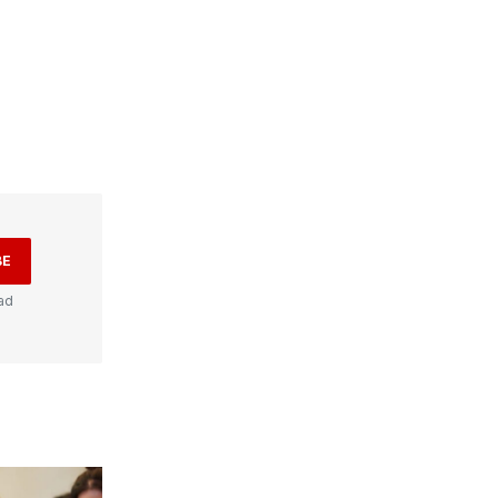
BE
ad