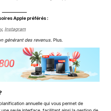
ires Apple préférés :
y
,
Instagram
tion générant des revenus.
Plus.
?
lanification annuelle qui vous permet de
ne seule interface, facilitant ainsi la gestion de