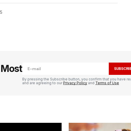
25
publiée.
Les champs obligatoires sont
e Most
SUBSCRI
By pressing the Subscribe button, you confirm that you have re
and are agreeing to our
Privacy Policy
and
Terms of Use
Your E-mail
*
il et