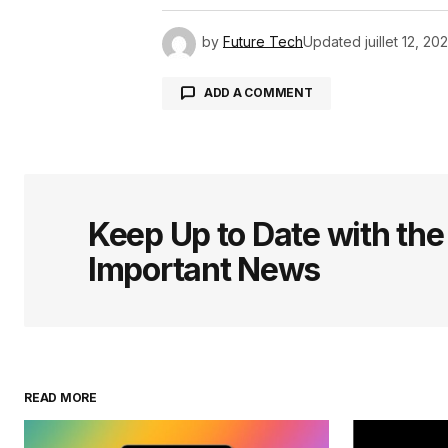
by
Future Tech
Updated
juillet 12, 20
ADD A COMMENT
Votre adresse e-mail ne sera pas 
indiqués avec
*
Keep Up to Date with th
Important News
Comment
*
Your Name
*
READ MORE
Enregistrer mon nom, mon e-ma