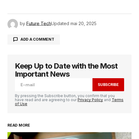
by
Future Tech
Updated
mai 20, 2025
ADD A COMMENT
Keep Up to Date with the Most
Votre adresse e-mail ne sera pas publiée.
Les
champs obligatoires sont indiqués avec
*
Important News
SUBSCRIBE
Comment
*
By pressing the Subscribe button, you confirm that you
have read and are agreeing to our
Privacy Policy
and
Terms
of Use
READ MORE
Your Name
*