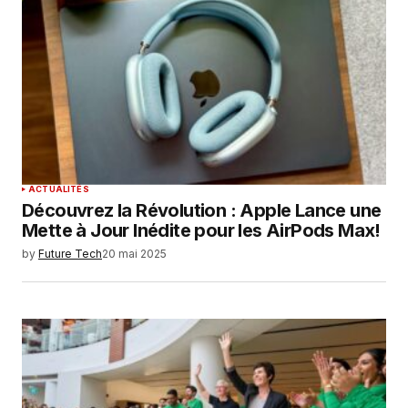
Your E-mail
*
Enregistrer mon nom, mon e-mail et mon
site dans le navigateur pour mon prochain
commentaire.
SUBMIT COMMENT
ACTUALITÉS
Découvrez la Révolution : Apple Lance une
Mette à Jour Inédite pour les AirPods Max!
by
Future Tech
20 mai 2025