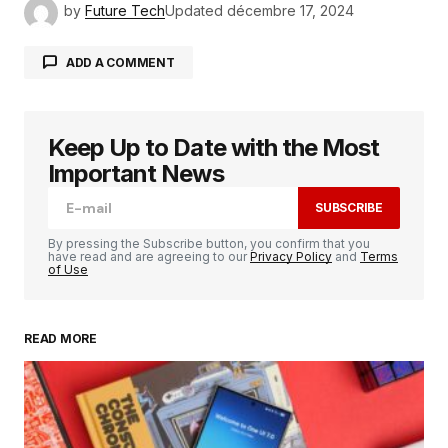
by
Future Tech
Updated
décembre 17, 2024
ADD A COMMENT
Keep Up to Date with the Most
Votre adresse e-mail ne sera pas publiée.
Les
champs obligatoires sont indiqués avec
*
Important News
SUBSCRIBE
Comment
*
By pressing the Subscribe button, you confirm that you
have read and are agreeing to our
Privacy Policy
and
Terms
of Use
READ MORE
Your Name
*
Your E-mail
*