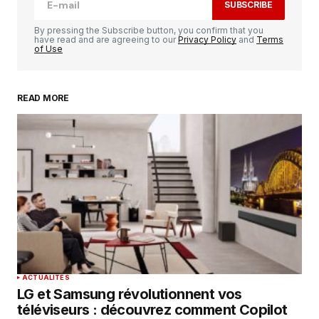
SUBSCRIBE
Comment
*
By pressing the Subscribe button, you confirm that you
have read and are agreeing to our
Privacy Policy
and
Terms
of Use
READ MORE
Your Name
*
Your E-mail
*
Enregistrer mon nom, mon e-mail et mon
site dans le navigateur pour mon prochain
commentaire.
SUBMIT COMMENT
ACTUALITÉS
LG et Samsung révolutionnent vos
téléviseurs : découvrez comment Copilot