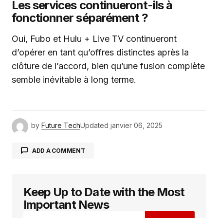
Les services continueront-ils à
fonctionner séparément ?
Oui, Fubo et Hulu + Live TV continueront
d’opérer en tant qu’offres distinctes après la
clôture de l’accord, bien qu’une fusion complète
semble inévitable à long terme.
by
Future Tech
Updated
janvier 06, 2025
ADD A COMMENT
Keep Up to Date with the Most
Votre adresse e-mail ne sera pas publiée.
Les
champs obligatoires sont indiqués avec
*
Important News