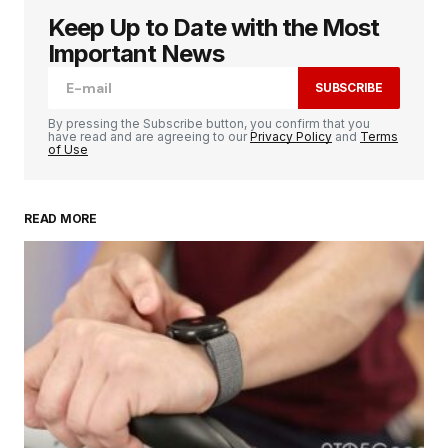
Keep Up to Date with the Most
Votre adresse e-mail ne sera pas publiée.
Les
champs obligatoires sont indiqués avec
*
Important News
SUBSCRIBE
Comment
*
By pressing the Subscribe button, you confirm that you
have read and are agreeing to our
Privacy Policy
and
Terms
of Use
READ MORE
Your Name
*
Your E-mail
*
Enregistrer mon nom, mon e-mail et mon
site dans le navigateur pour mon prochain
commentaire.
SUBMIT COMMENT