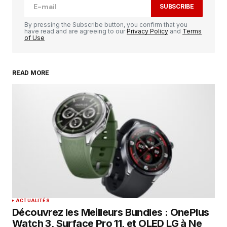
SUBSCRIBE
Comment
*
By pressing the Subscribe button, you confirm that you
have read and are agreeing to our
Privacy Policy
and
Terms
of Use
READ MORE
Your Name
*
Your E-mail
*
Enregistrer mon nom, mon e-mail et mon
site dans le navigateur pour mon prochain
commentaire.
SUBMIT COMMENT
ACTUALITÉS
Découvrez les Meilleurs Bundles : OnePlus
Watch 3, Surface Pro 11, et OLED LG à Ne