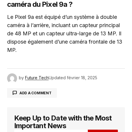
caméra du Pixel 9a ?
Le Pixel 9a est équipé d’un système à double
caméra à l’arrière, incluant un capteur principal
de 48 MP et un capteur ultra-large de 13 MP. Il
dispose également d’une caméra frontale de 13
MP.
by
Future Tech
Updated
février 18, 2025
ADD A COMMENT
Keep Up to Date with the Most
Votre adresse e-mail ne sera pas publiée.
Les
champs obligatoires sont indiqués avec
*
Important News