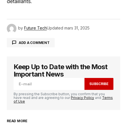
détaillants.
by
Future Tech
Updated
mars 31, 2025
ADD A COMMENT
Keep Up to Date with the Most
Votre adresse e-mail ne sera pas publiée.
Les
champs obligatoires sont indiqués avec
*
Important News
SUBSCRIBE
Comment
*
By pressing the Subscribe button, you confirm that you
have read and are agreeing to our
Privacy Policy
and
Terms
of Use
READ MORE
Your Name
*