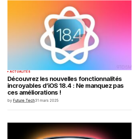
Your E-mail
*
Enregistrer mon nom, mon e-mail et mon
site dans le navigateur pour mon prochain
commentaire.
SUBMIT COMMENT
ACTUALITÉS
Découvrez les nouvelles fonctionnalités
incroyables d’iOS 18.4 : Ne manquez pas
ces améliorations !
by
Future Tech
31 mars 2025