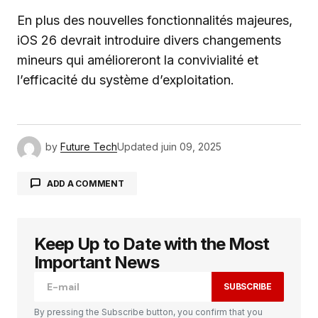
En plus des nouvelles fonctionnalités majeures,
iOS 26 devrait introduire divers changements
mineurs qui amélioreront la convivialité et
l’efficacité du système d’exploitation.
by
Future Tech
Updated
juin 09, 2025
ADD A COMMENT
Keep Up to Date with the Most
Votre adresse e-mail ne sera pas publiée.
Les
champs obligatoires sont indiqués avec
*
Important News
SUBSCRIBE
Comment
*
By pressing the Subscribe button, you confirm that you