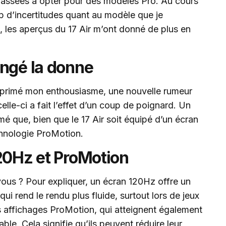
passées à opter pour des modèles Pro. Au cours
p d’incertitudes quant au modèle que je
 les aperçus du 17 Air m’ont donné de plus en
angé la donne
xprimé mon enthousiasme, une nouvelle rumeur
celle-ci a fait l’effet d’un coup de poignard. Un
rmé que, bien que le 17 Air soit équipé d’un écran
chnologie ProMotion.
20Hz et ProMotion
-vous ? Pour expliquer, un écran 120Hz offre un
ui rend le rendu plus fluide, surtout lors de jeux
s affichages ProMotion, qui atteignent également
ble. Cela signifie qu’ils peuvent réduire leur