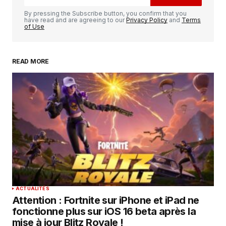
Comment
*
By pressing the Subscribe button, you confirm that you
have read and are agreeing to our
Privacy Policy
and
Terms
of Use
READ MORE
Your Name
*
Your E-mail
*
Enregistrer mon nom, mon e-mail et mon
site dans le navigateur pour mon prochain
commentaire.
SUBMIT COMMENT
ACTUALITÉS
Attention : Fortnite sur iPhone et iPad ne
fonctionne plus sur iOS 16 beta après la
mise à jour Blitz Royale !