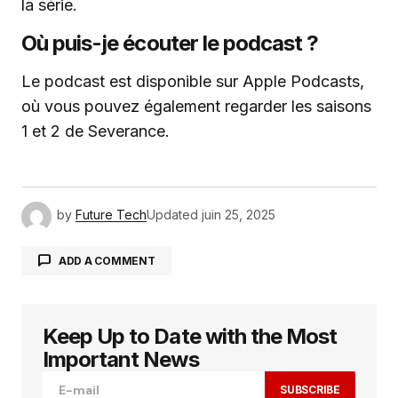
la série.
Où puis-je écouter le podcast ?
Le podcast est disponible sur Apple Podcasts,
où vous pouvez également regarder les saisons
1 et 2 de Severance.
by
Future Tech
Updated
juin 25, 2025
ADD A COMMENT
Keep Up to Date with the Most
Votre adresse e-mail ne sera pas publiée.
Les
champs obligatoires sont indiqués avec
*
Important News
SUBSCRIBE