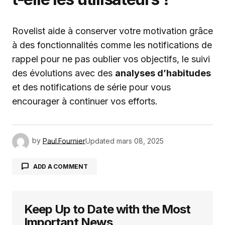
Rovelist aide à conserver votre motivation grâce
à des fonctionnalités comme les notifications de
rappel pour ne pas oublier vos objectifs, le suivi
des évolutions avec des
analyses d’habitudes
et des notifications de série pour vous
encourager à continuer vos efforts.
by
Paul.Fournier
Updated
mars 08, 2025
ADD A COMMENT
Keep Up to Date with the Most
Votre adresse e-mail ne sera pas publiée.
Les
champs obligatoires sont indiqués avec
*
Important News