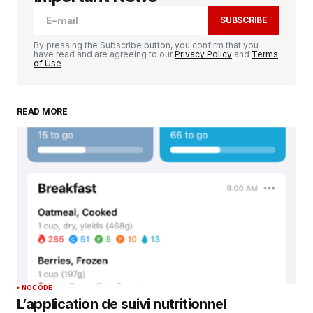
SUBSCRIBE
Comment
*
By pressing the Subscribe button, you confirm that you
have read and are agreeing to our
Privacy Policy
and
Terms
of Use
READ MORE
Your Name
*
Your E-mail
*
Enregistrer mon nom, mon e-mail et mon
site dans le navigateur pour mon prochain
commentaire.
SUBMIT COMMENT
NOCODE
L’application de suivi nutritionnel