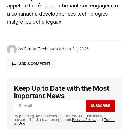
appel de la décision, affirmant son engagement
à continuer à développer ses technologies
malgré les défis légaux.
by
Future Tech
Updated
mai 14, 2025
ADD A COMMENT
Keep Up to Date with the Most
Votre adresse e-mail ne sera pas publiée.
Les
champs obligatoires sont indiqués avec
*
Important News
SUBSCRIBE
Comment
*
By pressing the Subscribe button, you confirm that you
have read and are agreeing to our
Privacy Policy
and
Terms
of Use