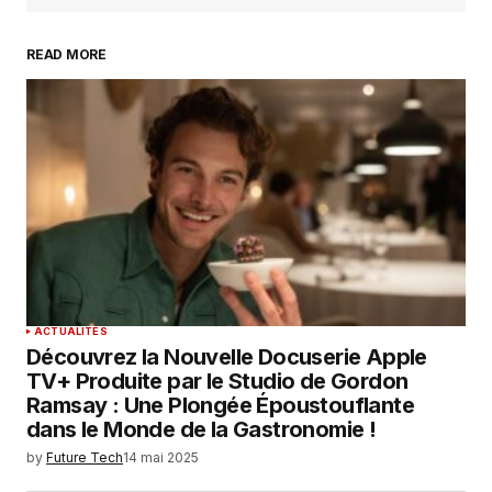
READ MORE
Your Name
*
Your E-mail
*
Enregistrer mon nom, mon e-mail et mon
site dans le navigateur pour mon prochain
commentaire.
SUBMIT COMMENT
ACTUALITÉS
Découvrez la Nouvelle Docuserie Apple
TV+ Produite par le Studio de Gordon
Ramsay : Une Plongée Époustouflante
dans le Monde de la Gastronomie !
by
Future Tech
14 mai 2025