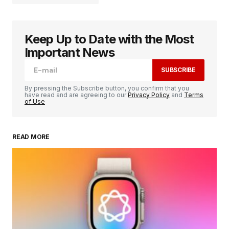
Keep Up to Date with the Most
Votre adresse e-mail ne sera pas publiée.
Les
champs obligatoires sont indiqués avec
*
Important News
SUBSCRIBE
Comment
*
By pressing the Subscribe button, you confirm that you
have read and are agreeing to our
Privacy Policy
and
Terms
of Use
READ MORE
Your Name
*
Your E-mail
*
Enregistrer mon nom, mon e-mail et mon
site dans le navigateur pour mon prochain
commentaire.