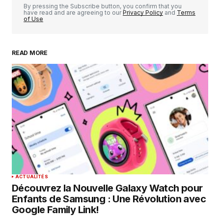
By pressing the Subscribe button, you confirm that you
have read and are agreeing to our
Privacy Policy
and
Terms
of Use
READ MORE
Your Name
*
Your E-mail
*
Enregistrer mon nom, mon e-mail et mon
site dans le navigateur pour mon prochain
commentaire.
SUBMIT COMMENT
ACTUALITÉS
Découvrez la Nouvelle Galaxy Watch pour
Enfants de Samsung : Une Révolution avec
Google Family Link!