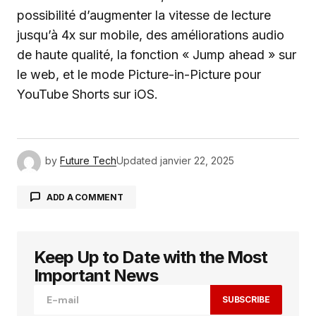
possibilité d’augmenter la vitesse de lecture
jusqu’à 4x sur mobile, des améliorations audio
de haute qualité, la fonction « Jump ahead » sur
le web, et le mode Picture-in-Picture pour
YouTube Shorts sur iOS.
by
Future Tech
Updated
janvier 22, 2025
ADD A COMMENT
Keep Up to Date with the Most
Votre adresse e-mail ne sera pas publiée.
Les
champs obligatoires sont indiqués avec
*
Important News
SUBSCRIBE
Comment
*