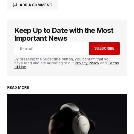
ADD A COMMENT
Keep Up to Date with the Most
Votre adresse e-mail ne sera pas publiée.
Les
champs obligatoires sont indiqués avec
*
Important News
SUBSCRIBE
Comment
*
By pressing the Subscribe button, you confirm that you
have read and are agreeing to our
Privacy Policy
and
Terms
of Use
READ MORE
Your Name
*
Your E-mail
*
Enregistrer mon nom, mon e-mail et mon
site dans le navigateur pour mon prochain
commentaire.