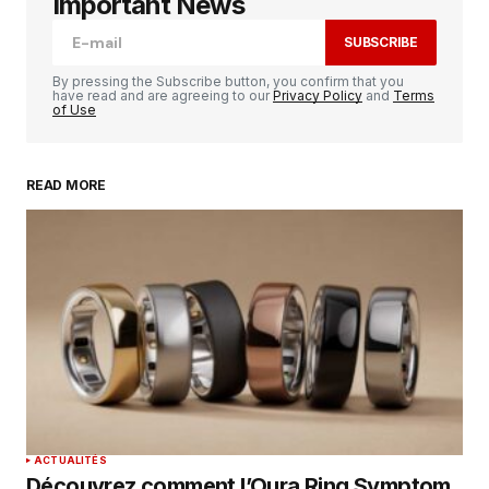
Important News
SUBSCRIBE
Comment
*
By pressing the Subscribe button, you confirm that you
have read and are agreeing to our
Privacy Policy
and
Terms
of Use
READ MORE
Your Name
*
Your E-mail
*
Enregistrer mon nom, mon e-mail et mon
site dans le navigateur pour mon prochain
commentaire.
SUBMIT COMMENT
ACTUALITÉS
Découvrez comment l’Oura Ring Symptom