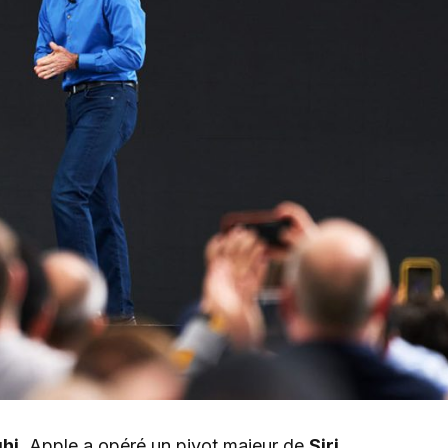
ghi
, Apple a opéré un pivot majeur de
Siri
,