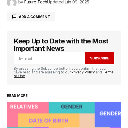
by
Future Tech
Updated
juin 09, 2025
ADD A COMMENT
Keep Up to Date with the Most
Votre adresse e-mail ne sera pas publiée.
Les
champs obligatoires sont indiqués avec
*
Important News
SUBSCRIBE
Comment
*
By pressing the Subscribe button, you confirm that you
have read and are agreeing to our
Privacy Policy
and
Terms
of Use
READ MORE
Your Name
*
Your E-mail
*