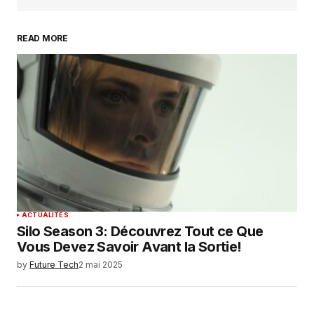
READ MORE
Your Name
*
Your E-mail
*
Enregistrer mon nom, mon e-mail et mon
site dans le navigateur pour mon prochain
commentaire.
SUBMIT COMMENT
ACTUALITÉS
Silo Season 3: Découvrez Tout ce Que
Vous Devez Savoir Avant la Sortie!
by
Future Tech
2 mai 2025