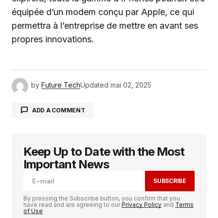
équipée d’un modem conçu par Apple, ce qui
permettra à l’entreprise de mettre en avant ses
propres innovations.
by
Future Tech
Updated
mai 02, 2025
ADD A COMMENT
Keep Up to Date with the Most
Votre adresse e-mail ne sera pas publiée.
Les
champs obligatoires sont indiqués avec
*
Important News
SUBSCRIBE
Comment
*
By pressing the Subscribe button, you confirm that you
have read and are agreeing to our
Privacy Policy
and
Terms
of Use