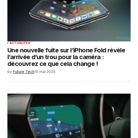
Enregistrer mon nom, mon e-mail et mon
site dans le navigateur pour mon prochain
commentaire.
SUBMIT COMMENT
ACTUALITÉS
Une nouvelle fuite sur l’iPhone Fold révèle
l’arrivée d’un trou pour la caméra :
découvrez ce que cela change !
by
Future Tech
15 mai 2025