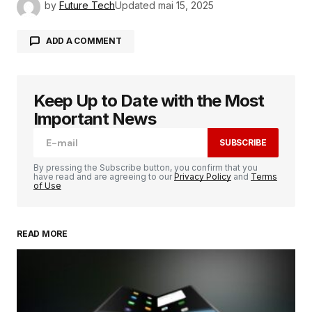
by
Future Tech
Updated
mai 15, 2025
ADD A COMMENT
Keep Up to Date with the Most
Votre adresse e-mail ne sera pas publiée.
Les
champs obligatoires sont indiqués avec
*
Important News
SUBSCRIBE
Comment
*
By pressing the Subscribe button, you confirm that you
have read and are agreeing to our
Privacy Policy
and
Terms
of Use
READ MORE
Your Name
*
Your E-mail
*