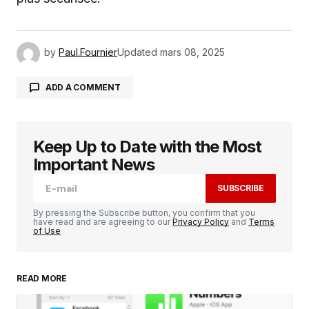
by
Paul.Fournier
Updated
mars 08, 2025
ADD A COMMENT
Keep Up to Date with the Most
Votre adresse e-mail ne sera pas publiée.
Les
champs obligatoires sont indiqués avec
*
Important News
SUBSCRIBE
Comment
*
By pressing the Subscribe button, you confirm that you
have read and are agreeing to our
Privacy Policy
and
Terms
of Use
READ MORE
Your Name
*