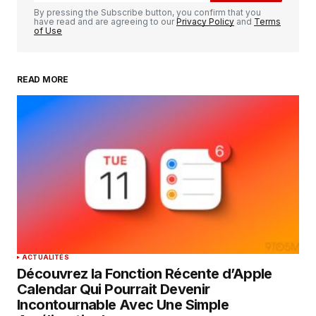
By pressing the Subscribe button, you confirm that you
have read and are agreeing to our
Privacy Policy
and
Terms
of Use
READ MORE
Your Name
*
Your E-mail
*
Enregistrer mon nom, mon e-mail et mon
site dans le navigateur pour mon prochain
commentaire.
SUBMIT COMMENT
ACTUALITÉS
Découvrez la Fonction Récente d’Apple
Calendar Qui Pourrait Devenir
Incontournable Avec Une Simple