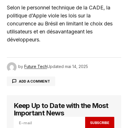
Selon le personnel technique de la CADE, la
politique d’Apple viole les lois sur la
concurrence au Brésil en limitant le choix des
utilisateurs et en désavantageant les
développeurs.
by
Future Tech
Updated
mai 14, 2025
ADD A COMMENT
Keep Up to Date with the Most
Votre adresse e-mail ne sera pas publiée.
Les
champs obligatoires sont indiqués avec
*
Important News
SUBSCRIBE
Comment
*