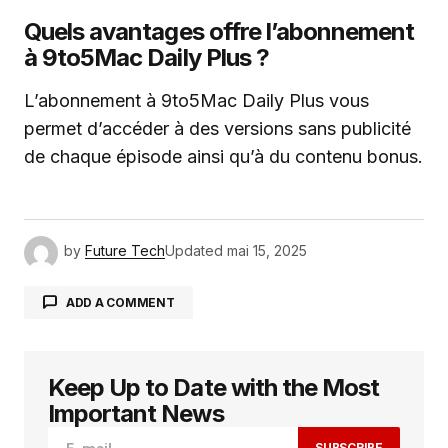
Quels avantages offre l’abonnement
à 9to5Mac Daily Plus ?
L’abonnement à 9to5Mac Daily Plus vous
permet d’accéder à des versions sans publicité
de chaque épisode ainsi qu’à du contenu bonus.
by
Future Tech
Updated
mai 15, 2025
ADD A COMMENT
Keep Up to Date with the Most
Votre adresse e-mail ne sera pas publiée.
Les
champs obligatoires sont indiqués avec
*
Important News
SUBSCRIBE