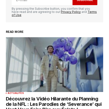
Comment
*
By pressing the Subscribe button, you confirm that you
have read and are agreeing to our
Privacy Policy
and
Terms
of Use
READ MORE
Your Name
*
Your E-mail
*
Enregistrer mon nom, mon e-mail et mon
site dans le navigateur pour mon prochain
commentaire.
SUBMIT COMMENT
ACTUALITÉS
Découvrez la Vidéo Hilarante du Planning
de la NFL : Les Parodies de ‘Severance’ qui