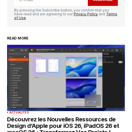
Comment
*
By pressing the Subscribe button, you confirm that you
have read and are agreeing to our
Privacy Policy
and
Terms
of Use
READ MORE
Your Name
*
Your E-mail
*
Enregistrer mon nom, mon e-mail et mon
site dans le navigateur pour mon prochain
commentaire.
SUBMIT COMMENT
ACTUALITÉS
Découvrez les Nouvelles Ressources de
Design d’Apple pour iOS 26, iPadOS 26 et