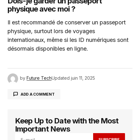
Dois-je garder un passeport
physique avec moi ?
Il est recommandé de conserver un passeport
physique, surtout lors de voyages
internationaux, même si les ID numériques sont
désormais disponibles en ligne.
by
Future Tech
Updated
juin 11, 2025
ADD A COMMENT
Keep Up to Date with the Most
Votre adresse e-mail ne sera pas publiée.
Les
champs obligatoires sont indiqués avec
*
Important News
SUBSCRIBE