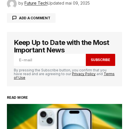
by
Future Tech
Updated
mai 09, 2025
ADD A COMMENT
Keep Up to Date with the Most
Votre adresse e-mail ne sera pas publiée.
Les
champs obligatoires sont indiqués avec
*
Important News
SUBSCRIBE
Comment
*
By pressing the Subscribe button, you confirm that you
have read and are agreeing to our
Privacy Policy
and
Terms
of Use
READ MORE
Your Name
*
Your E-mail
*