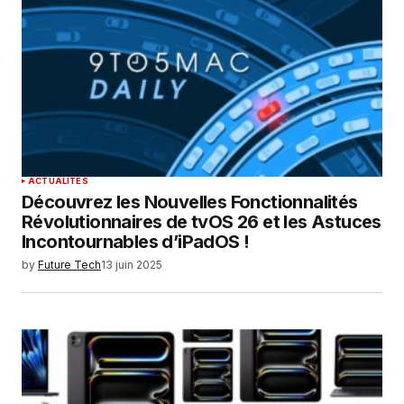
Your E-mail
*
Enregistrer mon nom, mon e-mail et mon
site dans le navigateur pour mon prochain
commentaire.
SUBMIT COMMENT
ACTUALITÉS
Découvrez les Nouvelles Fonctionnalités
Révolutionnaires de tvOS 26 et les Astuces
Incontournables d’iPadOS !
by
Future Tech
13 juin 2025