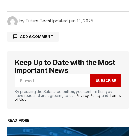
by
Future Tech
Updated
juin 13, 2025
ADD A COMMENT
Keep Up to Date with the Most
Votre adresse e-mail ne sera pas publiée.
Les
champs obligatoires sont indiqués avec
*
Important News
SUBSCRIBE
Comment
*
By pressing the Subscribe button, you confirm that you
have read and are agreeing to our
Privacy Policy
and
Terms
of Use
READ MORE
Your Name
*