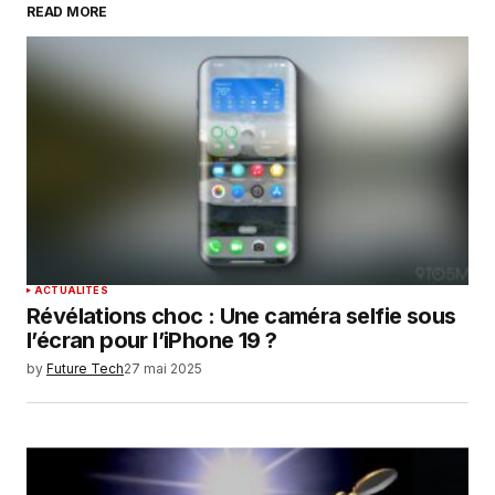
READ MORE
Your Name
*
Your E-mail
*
Enregistrer mon nom, mon e-mail et mon
site dans le navigateur pour mon prochain
commentaire.
SUBMIT COMMENT
ACTUALITÉS
Révélations choc : Une caméra selfie sous
l’écran pour l’iPhone 19 ?
by
Future Tech
27 mai 2025