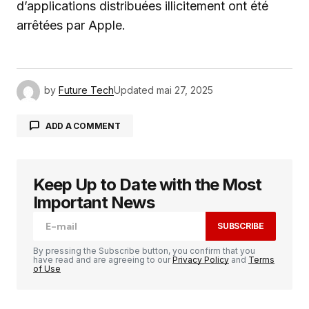
d’applications distribuées illicitement ont été
arrêtées par Apple.
by
Future Tech
Updated
mai 27, 2025
ADD A COMMENT
Keep Up to Date with the Most
Votre adresse e-mail ne sera pas publiée.
Les
champs obligatoires sont indiqués avec
*
Important News
SUBSCRIBE
Comment
*
By pressing the Subscribe button, you confirm that you
have read and are agreeing to our
Privacy Policy
and
Terms
of Use