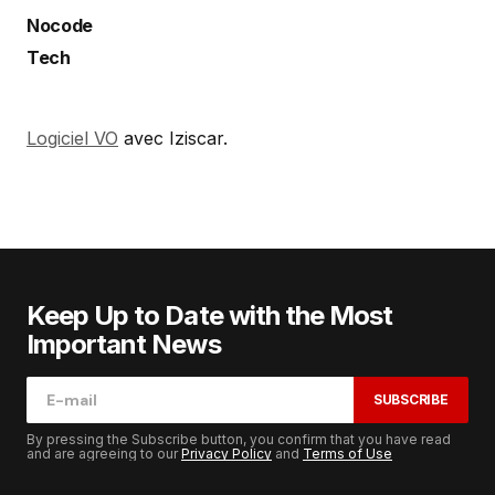
Nocode
Tech
Logiciel VO
avec Iziscar.
Keep Up to Date with the Most
Important News
SUBSCRIBE
By pressing the Subscribe button, you confirm that you have read
and are agreeing to our
Privacy Policy
and
Terms of Use