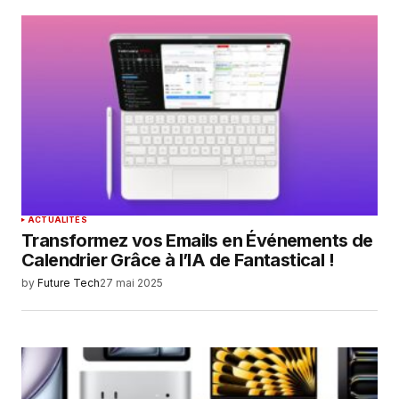
Your Name
*
Your E-mail
*
Enregistrer mon nom, mon e-mail et mon
site dans le navigateur pour mon prochain
commentaire.
SUBMIT COMMENT
ACTUALITÉS
Transformez vos Emails en Événements de
Calendrier Grâce à l’IA de Fantastical !
by
Future Tech
27 mai 2025