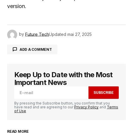
version.
by
Future Tech
Updated
mai 27, 2025
ADD A COMMENT
Keep Up to Date with the Most
Votre adresse e-mail ne sera pas publiée.
Les
champs obligatoires sont indiqués avec
*
Important News
SUBSCRIBE
Comment
*
By pressing the Subscribe button, you confirm that you
have read and are agreeing to our
Privacy Policy
and
Terms
of Use
READ MORE