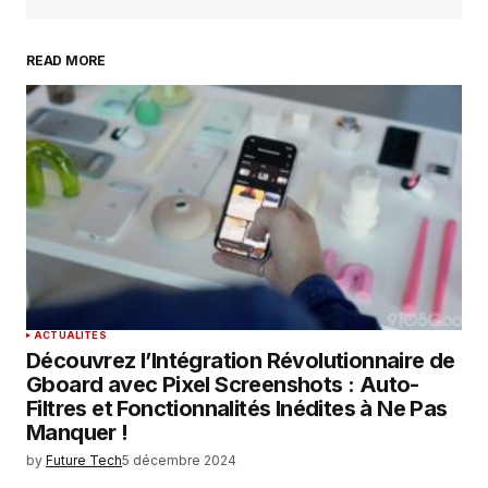
READ MORE
Your Name
*
Your E-mail
*
Enregistrer mon nom, mon e-mail et mon
site dans le navigateur pour mon prochain
commentaire.
SUBMIT COMMENT
ACTUALITÉS
Découvrez l’Intégration Révolutionnaire de
Gboard avec Pixel Screenshots : Auto-
Filtres et Fonctionnalités Inédites à Ne Pas
Manquer !
by
Future Tech
5 décembre 2024