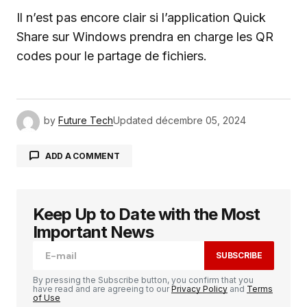
Il n’est pas encore clair si l’application Quick
Share sur Windows prendra en charge les QR
codes pour le partage de fichiers.
by
Future Tech
Updated
décembre 05, 2024
ADD A COMMENT
Keep Up to Date with the Most
Votre adresse e-mail ne sera pas publiée.
Les
champs obligatoires sont indiqués avec
*
Important News
SUBSCRIBE
Comment
*
By pressing the Subscribe button, you confirm that you
have read and are agreeing to our
Privacy Policy
and
Terms
of Use