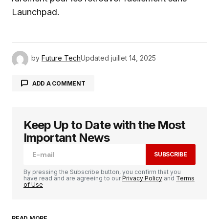
Launchpad.
by
Future Tech
Updated
juillet 14, 2025
ADD A COMMENT
Keep Up to Date with the Most
Votre adresse e-mail ne sera pas publiée.
Les
champs obligatoires sont indiqués avec
*
Important News
SUBSCRIBE
Comment
*
By pressing the Subscribe button, you confirm that you
have read and are agreeing to our
Privacy Policy
and
Terms
of Use
READ MORE