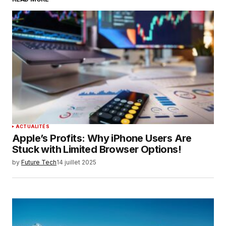
Your Name
*
Your E-mail
*
Enregistrer mon nom, mon e-mail et mon
site dans le navigateur pour mon prochain
commentaire.
SUBMIT COMMENT
ACTUALITÉS
Apple’s Profits: Why iPhone Users Are
Stuck with Limited Browser Options!
by
Future Tech
14 juillet 2025