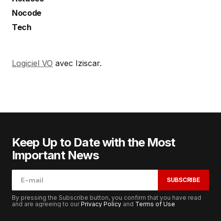
Nocode
Tech
Logiciel VO
avec Iziscar.
Keep Up to Date with the Most
Important News
SUBSCRIBE
By pressing the Subscribe button, you confirm that you have read
and are agreeing to our
Privacy Policy
and
Terms of Use