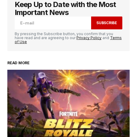
Keep Up to Date with the Most
Votre adresse e-mail ne sera pas publiée.
Les
champs obligatoires sont indiqués avec
*
Important News
SUBSCRIBE
Comment
*
By pressing the Subscribe button, you confirm that you
have read and are agreeing to our
Privacy Policy
and
Terms
of Use
READ MORE
Your Name
*
Your E-mail
*
Enregistrer mon nom, mon e-mail et mon
site dans le navigateur pour mon prochain
commentaire.
SUBMIT COMMENT