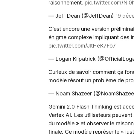
raisonnement.
pic.twitter.com/Nl
— Jeff Dean (@JeffDean)
19 déc
C’est encore une version prélimin
énigme complexe impliquant des ind
pic.twitter.com/JltHeK7Fo7
— Logan Kilpatrick (@OfficialLo
Curieux de savoir comment ça fon
modèle résout un problème de proba
— Noam Shazeer (@NoamShazee
Gemini 2.0 Flash Thinking est acce
Vertex AI. Les utilisateurs peuvent
du modèle » et observer le raisonn
finale. Ce modèle représente « jus