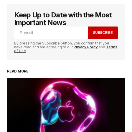
Keep Up to Date with the Most
Votre adresse e-mail ne sera pas publiée.
Les
champs obligatoires sont indiqués avec
*
Important News
SUBSCRIBE
Comment
*
By pressing the Subscribe button, you confirm that you
have read and are agreeing to our
Privacy Policy
and
Terms
of Use
READ MORE
Your Name
*
Your E-mail
*
Enregistrer mon nom, mon e-mail et mon
site dans le navigateur pour mon prochain
commentaire.