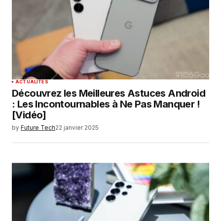
Enregistrer mon nom, mon e-mail et mon
site dans le navigateur pour mon prochain
commentaire.
SUBMIT COMMENT
ACTUALITÉS
Découvrez les Meilleures Astuces Android
: Les Incontournables à Ne Pas Manquer !
[Vidéo]
by
Future Tech
22 janvier 2025