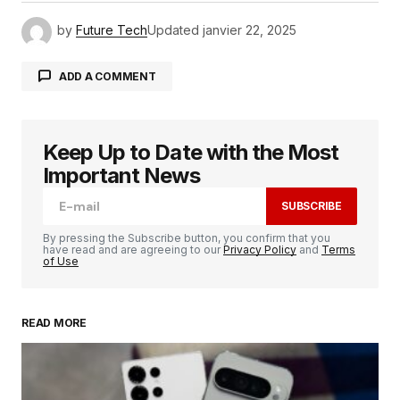
by
Future Tech
Updated
janvier 22, 2025
ADD A COMMENT
Keep Up to Date with the Most
Votre adresse e-mail ne sera pas publiée.
Les
champs obligatoires sont indiqués avec
*
Important News
SUBSCRIBE
Comment
*
By pressing the Subscribe button, you confirm that you
have read and are agreeing to our
Privacy Policy
and
Terms
of Use
READ MORE
Your Name
*
Your E-mail
*