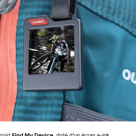
droid
Find My Device
, doté d’un écran e-ink