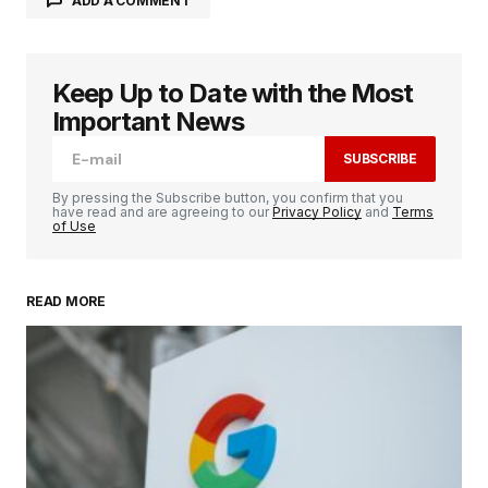
ADD A COMMENT
Keep Up to Date with the Most
Votre adresse e-mail ne sera pas publiée.
Les
champs obligatoires sont indiqués avec
*
Important News
SUBSCRIBE
Comment
*
By pressing the Subscribe button, you confirm that you
have read and are agreeing to our
Privacy Policy
and
Terms
of Use
READ MORE
Your Name
*
Your E-mail
*
Enregistrer mon nom, mon e-mail et mon
site dans le navigateur pour mon prochain
commentaire.