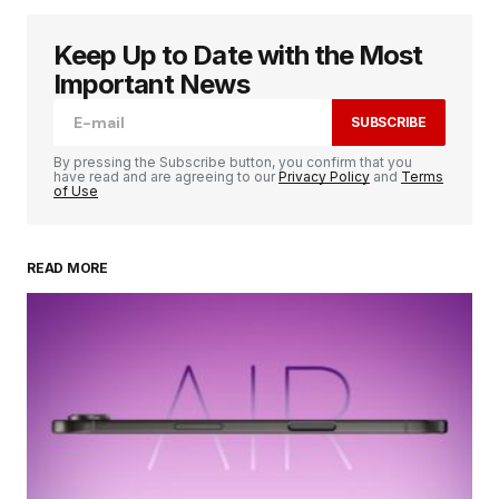
Keep Up to Date with the Most
Votre adresse e-mail ne sera pas publiée.
Les
champs obligatoires sont indiqués avec
*
Important News
SUBSCRIBE
Comment
*
By pressing the Subscribe button, you confirm that you
have read and are agreeing to our
Privacy Policy
and
Terms
of Use
READ MORE
Your Name
*
Your E-mail
*
Enregistrer mon nom, mon e-mail et mon
site dans le navigateur pour mon prochain
commentaire.