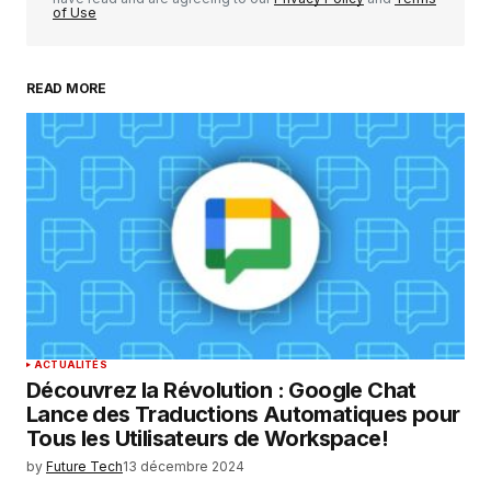
of Use
READ MORE
Your Name
*
Your E-mail
*
Enregistrer mon nom, mon e-mail et mon
site dans le navigateur pour mon prochain
commentaire.
SUBMIT COMMENT
ACTUALITÉS
Découvrez la Révolution : Google Chat
Lance des Traductions Automatiques pour
Tous les Utilisateurs de Workspace!
by
Future Tech
13 décembre 2024