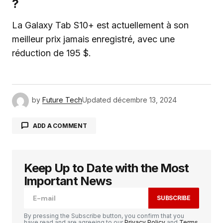
?
La Galaxy Tab S10+ est actuellement à son
meilleur prix jamais enregistré, avec une
réduction de 195 $.
by
Future Tech
Updated
décembre 13, 2024
ADD A COMMENT
Keep Up to Date with the Most
Votre adresse e-mail ne sera pas publiée.
Les
champs obligatoires sont indiqués avec
*
Important News
SUBSCRIBE
Comment
*
By pressing the Subscribe button, you confirm that you
have read and are agreeing to our
Privacy Policy
and
Terms