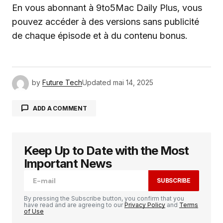
En vous abonnant à 9to5Mac Daily Plus, vous
pouvez accéder à des versions sans publicité
de chaque épisode et à du contenu bonus.
by
Future Tech
Updated
mai 14, 2025
ADD A COMMENT
Keep Up to Date with the Most
Votre adresse e-mail ne sera pas publiée.
Les
champs obligatoires sont indiqués avec
*
Important News
SUBSCRIBE
Comment
*
By pressing the Subscribe button, you confirm that you
have read and are agreeing to our
Privacy Policy
and
Terms
of Use