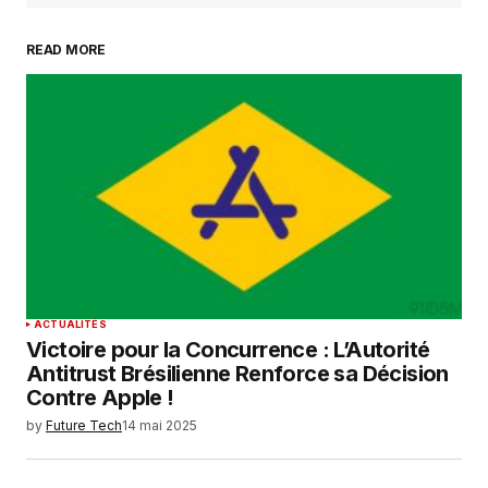
READ MORE
Your Name
*
Your E-mail
*
Enregistrer mon nom, mon e-mail et mon
site dans le navigateur pour mon prochain
commentaire.
SUBMIT COMMENT
ACTUALITÉS
Victoire pour la Concurrence : L’Autorité
Antitrust Brésilienne Renforce sa Décision
Contre Apple !
by
Future Tech
14 mai 2025